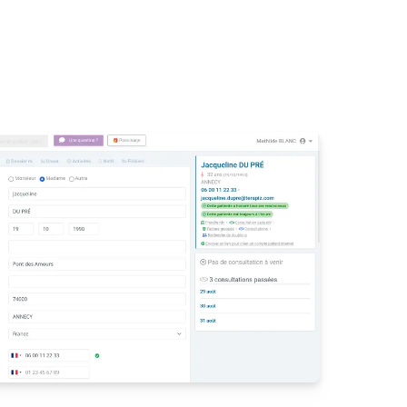
aires de séances adaptés à votre
otifications
inute
ppels de consultation
grant la solution de visioconférence et
l’activité de votre cabinet
celui qui convient le mieux à chaque
activez et personnalisez
râce aux notifications SMS
ons pour les rendez-vous en
Personnalisez le contenu de vos
tients
ent être ajoutés
patients un accès rapide aux liens de