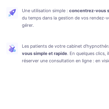
Une utilisation simple :
concentrez-vous su
du temps dans la gestion de vos rendez-vo
gérer.
Les patients de votre cabinet d’hypnothér
vous simple et rapide
. En quelques clics, 
réserver une consultation en ligne : en visi
Réduisez considérablement le taux d’ab
Réduisez l’absentéisme à vos rendez-vo
Gérez facilement vos liens de téléconsul
Ne perdez plus de temps à émettre des 
avan