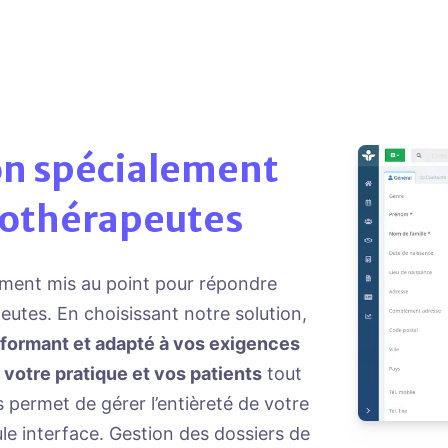
horaire se libère
Créez des formul
fonctionnalité N
pratique
Comblez les désistements de dernière m
activer ou non les ra
inté
de paiement de votre choix
Consultez à tout moment et en temps réel 
choisissez 
ion spécialement
séance
nothérapeutes
Remplissez efficacement votre agenda g
automatisez les notificati
rappels SMS
Consignez les lapins et les retards
téléconsultation
Suivez le règlement de chacun de vos pa
lement mis au point pour répondre
5 types de champs peuv
utes. En choisissant notre solution,
erformant et adapté à vos exigences
donne à vos 
votre pratique et vos patients
tout
visio et à leurs paiements
 permet de gérer l’entièreté de votre
ule interface. Gestion des dossiers de