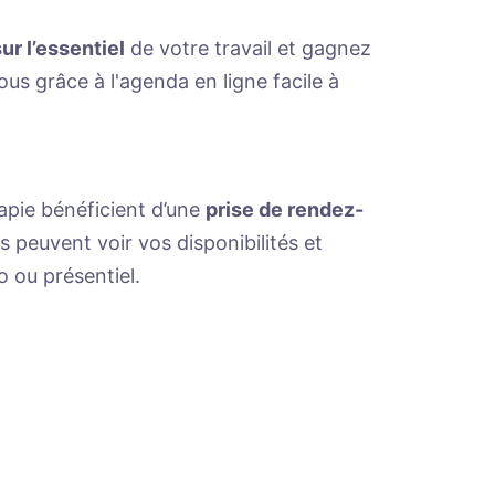
r l’essentiel
de votre travail et gagnez
us grâce à l'agenda en ligne facile à
apie bénéficient d’une
prise de rendez-
ils peuvent voir vos disponibilités et
o ou présentiel.
sentéisme
us
tation et de paiement
factures manuellement
cer leur rendez-vous dès qu’un créneau