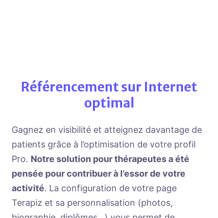
paramétrer votre temps de pause
entre chaque rendez-vous
gérez
Dites adieu aux rendez-vous oubliés
facilement la récurrence de vos
plages de disponibilité
Référencement sur Internet
optimal
Gagnez en visibilité et atteignez davantage de
patients grâce à l’optimisation de votre profil
Pro.
Notre solution pour thérapeutes a été
pensée pour contribuer à l’essor de votre
activité
. La configuration de votre page
Terapiz et sa personnalisation (photos,
biographie, diplômes…) vous permet de