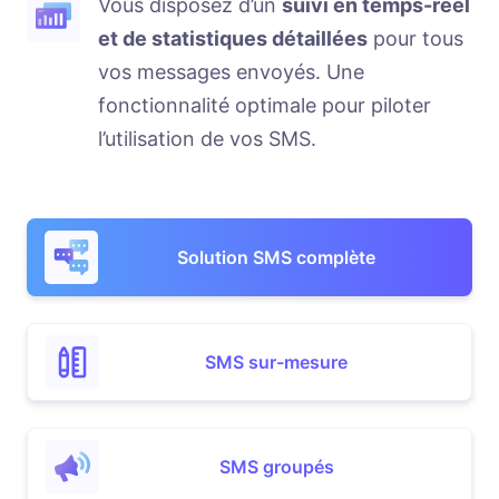
Vous disposez d’un
suivi en temps-réel
et de statistiques détaillées
pour tous
vos messages envoyés. Une
fonctionnalité optimale pour piloter
l’utilisation de vos SMS.
Solution SMS complète
SMS sur-mesure
Ne perdez plus de temps à cause de
Un large choix de types de
le contenu
l’absentéisme
de vos SMS est entièrement
notifications est à votre disposition
personnalisable
envoi de SMS groupés
SMS groupés