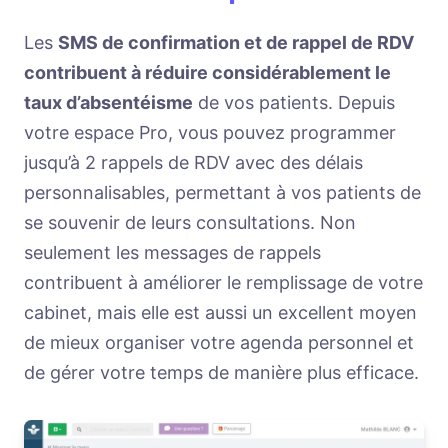
Les
SMS de confirmation et de rappel de RDV
contribuent à réduire considérablement le
notification par SMS vous permet
taux d’absentéisme
de vos patients. Depuis
d’avertir les patients suivants
votre espace Pro, vous pouvez programmer
jusqu’à 2 rappels de RDV avec des délais
personnalisables, permettant à vos patients de
se souvenir de leurs consultations. Non
Tenez vos patients
seulement les messages de rappels
informés des nouvelles importantes
contribuent à améliorer le remplissage de votre
concernant votre cabinet
cabinet, mais elle est aussi un excellent moyen
de mieux organiser votre agenda personnel et
de gérer votre temps de manière plus efficace.