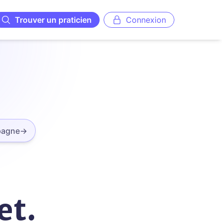
Trouver un praticien
Connexion
pagne
→
et.