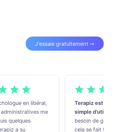
J'essaie gratuitement ➙
hologue en libéral,
Terapiz est très pratiq
 administratives me
simple d’utilisation
. Pa
uis quelques
besoin de gérer les pl
rapiz a su
cela se fait tout seul ai