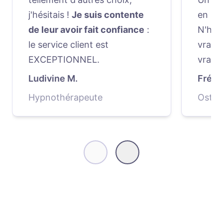
j'hésitais !
Je suis contente
en Fra
de leur avoir fait confiance
:
N'hési
le service client est
vraime
EXCEPTIONNEL.
vraim
Ludivine M.
Frédé
Hypnothérapeute
Ostéo
Suivant
Précédent