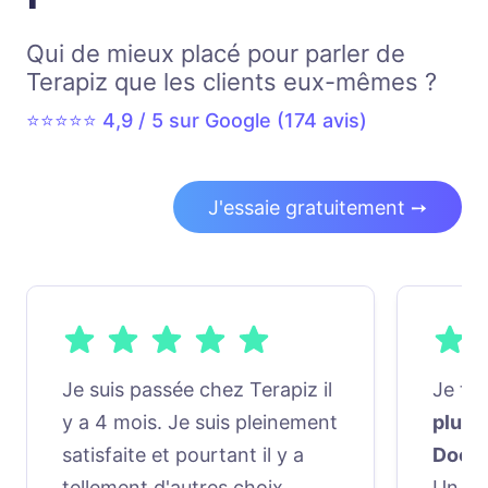
Qui de mieux placé pour parler de
Terapiz que les clients eux-mêmes ?
⭐⭐⭐⭐⭐ 4,9 / 5 sur Google (
174
avis)
J'essaie gratuitement ➙
Je suis passée chez Terapiz il
Je tr
y a 4 mois. Je suis pleinement
plus 
satisfaite et pourtant il y a
Docto
tellement d'autres choix,
Un seu